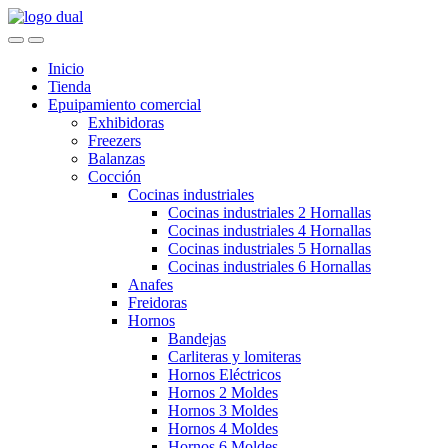
Skip
Skip
to
to
navigation
content
Inicio
Tienda
Epuipamiento comercial
Exhibidoras
Freezers
Balanzas
Cocción
Cocinas industriales
Cocinas industriales 2 Hornallas
Cocinas industriales 4 Hornallas
Cocinas industriales 5 Hornallas
Cocinas industriales 6 Hornallas
Anafes
Freidoras
Hornos
Bandejas
Carliteras y lomiteras
Hornos Eléctricos
Hornos 2 Moldes
Hornos 3 Moldes
Hornos 4 Moldes
Hornos 6 Moldes