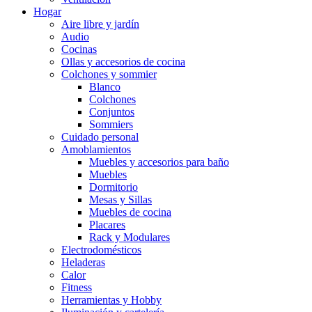
Hogar
Aire libre y jardín
Audio
Cocinas
Ollas y accesorios de cocina
Colchones y sommier
Blanco
Colchones
Conjuntos
Sommiers
Cuidado personal
Amoblamientos
Muebles y accesorios para baño
Muebles
Dormitorio
Mesas y Sillas
Muebles de cocina
Placares
Rack y Modulares
Electrodomésticos
Heladeras
Calor
Fitness
Herramientas y Hobby