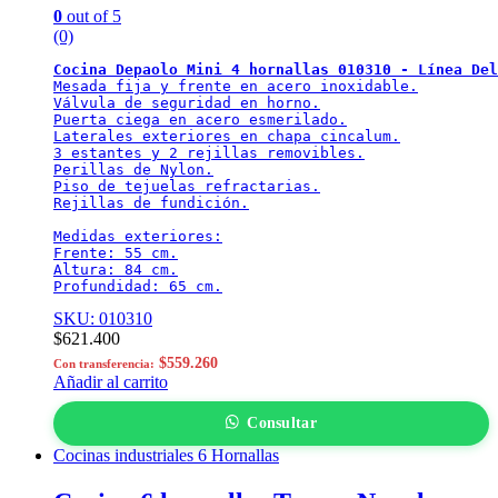
0
out of 5
(0)
Cocina Depaolo Mini 4 hornallas 010310 - Línea Del
Mesada fija y frente en acero inoxidable.

Válvula de seguridad en horno.

Puerta ciega en acero esmerilado.

Laterales exteriores en chapa cincalum.

3 estantes y 2 rejillas removibles.

Perillas de Nylon.

Piso de tejuelas refractarias.

Rejillas de fundición.

Medidas exteriores:

Frente: 55 cm.

Altura: 84 cm.

Profundidad: 65 cm.
SKU: 010310
$
621.400
$
559.260
Con transferencia:
Añadir al carrito
Consultar
Cocinas industriales 6 Hornallas