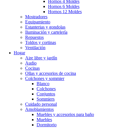
Hornos 4 Moldes
Hornos 6 Moldes
Hornos 12 Moldes
Mostradores
Equipamiento
Estanterias y gondolas
Iluminación y cartelería
Repuestos
Toldos y cortinas
Ventilación
Hogar
Aire libre y jardín
Audio
Cocinas
Ollas y accesorios de cocina
Colchones y sommier
Blanco
Colchones
Conjuntos
Sommiers
Cuidado personal
Amoblamientos
Muebles y accesorios para baño
Muebles
Dormitorio