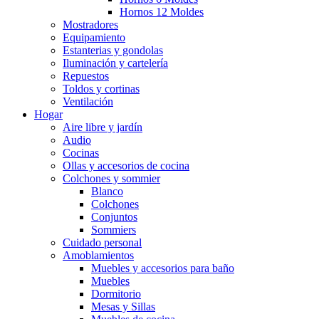
Hornos 12 Moldes
Mostradores
Equipamiento
Estanterias y gondolas
Iluminación y cartelería
Repuestos
Toldos y cortinas
Ventilación
Hogar
Aire libre y jardín
Audio
Cocinas
Ollas y accesorios de cocina
Colchones y sommier
Blanco
Colchones
Conjuntos
Sommiers
Cuidado personal
Amoblamientos
Muebles y accesorios para baño
Muebles
Dormitorio
Mesas y Sillas