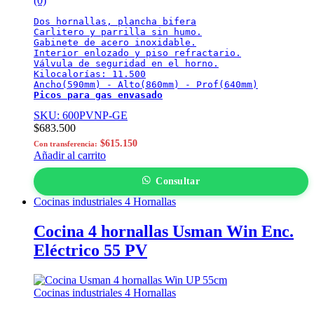
(0)
Dos hornallas, plancha bifera

Carlitero y parrilla sin humo.

Gabinete de acero inoxidable.

Interior enlozado y piso refractario.

Válvula de seguridad en el horno.

Kilocalorías: 11.500

Picos para gas envasado
SKU: 600PVNP-GE
$
683.500
$
615.150
Con transferencia:
Añadir al carrito
Consultar
Cocinas industriales 4 Hornallas
Cocina 4 hornallas Usman Win Enc.
Eléctrico 55 PV
Cocinas industriales 4 Hornallas