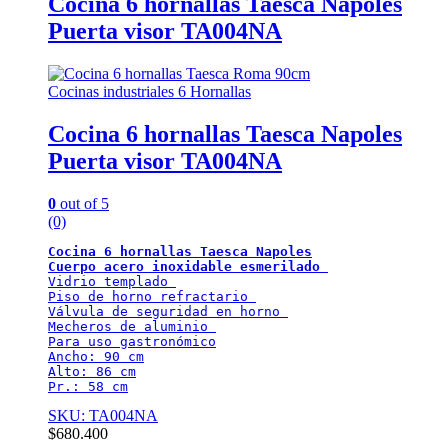
Cocina 6 hornallas Taesca Napoles
Puerta visor TA004NA
Cocinas industriales 6 Hornallas
Cocina 6 hornallas Taesca Napoles
Puerta visor TA004NA
0
out of 5
(0)
Cocina 6 hornallas Taesca Napoles
Cuerpo acero inoxidable esmerilado
Vidrio templado 

Piso de horno refractario 

Válvula de seguridad en horno 

Mecheros de aluminio 

Para uso gastronómico

Ancho: 90 cm

Alto: 86 cm

Pr.: 58 cm
SKU: TA004NA
$
680.400