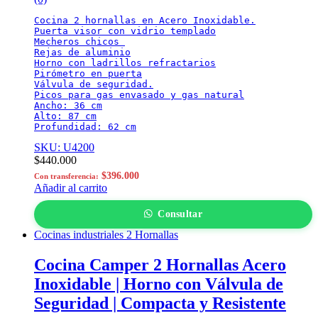
Cocina 2 hornallas en Acero Inoxidable.

Puerta visor con vidrio templado

Mecheros chicos 

Rejas de aluminio

Horno con ladrillos refractarios

Pirómetro en puerta

Válvula de seguridad.

Picos para gas envasado y gas natural

Ancho: 36 cm

Alto: 87 cm

Profundidad: 62 cm
SKU: U4200
$
440.000
$
396.000
Con transferencia:
Añadir al carrito
Consultar
Cocinas industriales 2 Hornallas
Cocina Camper 2 Hornallas Acero
Inoxidable | Horno con Válvula de
Seguridad | Compacta y Resistente