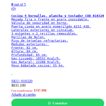
0
out of 5
(0)
Cocina 4 hornallas, plancha y tostador COD 010320
Mesada fija y frente en acero inoxidable.

Válvula de seguridad en horno.

Puerta ciega en acero esmerilado AISI 430.

Laterales exteriores en cincalum.

3 estantes y 2 rejillas removibles.

Perillas de Nylon.

Piso de tejuelas refractarias.

Medidas exteriores: 

Frente: 82 cm.

Altura: 84 cm.

Profundidad: 65 cm.

Gas Licuado: 18552 Kcal/h.

Gas Natural: 22288 Kcal/h.

Peso Embalado cocina: 55 kg.
SKU: 010320
$
831.100
$
747.990
Con transferencia:
Añadir al carrito
Consultar