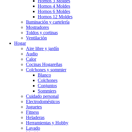
Hornos 3 Moldes
Hornos 4 Moldes
Hornos 6 Moldes
Hornos 12 Moldes
Iluminación y cartelería
Mostradores
Toldos y cortinas
Ventilación
Hogar
Aire libre y jardín
Audio
Calor
Cocinas Hogareñas
Colchones y sommier
Blanco
Colchones
Conjuntos
Sommiers
Cuidado personal
Electrodomésticos
Juguetes
Fitness
Heladeras
Herramientas y Hobby
Lavado