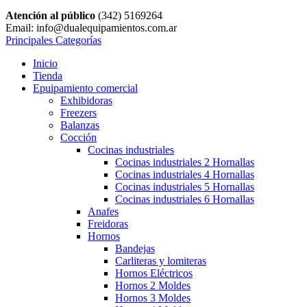
Atención al público
(342) 5169264
Email: info@dualequipamientos.com.ar
Principales Categorías
Inicio
Tienda
Epuipamiento comercial
Exhibidoras
Freezers
Balanzas
Cocción
Cocinas industriales
Cocinas industriales 2 Hornallas
Cocinas industriales 4 Hornallas
Cocinas industriales 5 Hornallas
Cocinas industriales 6 Hornallas
Anafes
Freidoras
Hornos
Bandejas
Carliteras y lomiteras
Hornos Eléctricos
Hornos 2 Moldes
Hornos 3 Moldes