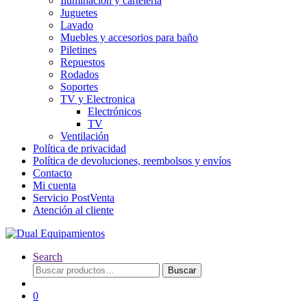
Iluminación y cartelería
Juguetes
Lavado
Muebles y accesorios para baño
Piletines
Repuestos
Rodados
Soportes
TV y Electronica
Electrónicos
TV
Ventilación
Política de privacidad
Política de devoluciones, reembolsos y envíos
Contacto
Mi cuenta
Servicio PostVenta
Atención al cliente
Search
Buscar
Buscar
por:
0