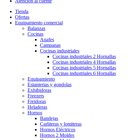
Atención al cliente
Tienda
Ofertas
Equipamiento comercial
Balanzas
Cocinas
Anafes
Campanas
Cocinas industriales
Cocinas industriales 2 Hornallas
Cocinas industriales 4 Hornallas
Cocinas industriales 5 Hornallas
Cocinas industriales 6 Hornallas
Equipamiento
Estanterias y gondolas
Exhibidoras
Freezers
Freidoras
Heladeras
Hornos
Bandejas
Carliteras y lomiteras
Hornos Eléctricos
Hornos 2 Moldes