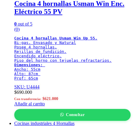
Cocina 4 hornallas Usman Win Enc.
Eléctrico 55 PV
0
out of 5
(0)
Cocina 4 hornallas Usman Win Up 55.
Bi-gas. Envasado y Natural

Posee 4 hornallas.

Rejillas de fundición.

Encendido eléctrico.

Dimensiones:
Ancho: 55cm

Alto: 87cm 

Prof: 65cm
SKU: U4444
$
690.000
$
621.000
Con transferencia:
Añadir al carrito
Consultar
Cocinas industriales 4 Hornallas