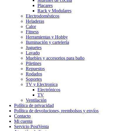
Muebles de cocina
Placares
Rack y Modulares
Electrodomésticos
Heladeras
Calor
Fitness
Herramientas y Hobby
Iluminación y cartelería
Juguetes
Lavado
Muebles y accesorios para baño
Piletines
Repuestos
Rodados
Soportes
TV y Electronica
Electrónicos
TV
Ventilación
Política de privacidad
Política de devoluciones, reembolsos y envíos
Contacto
Mi cuenta
Servicio PostVenta