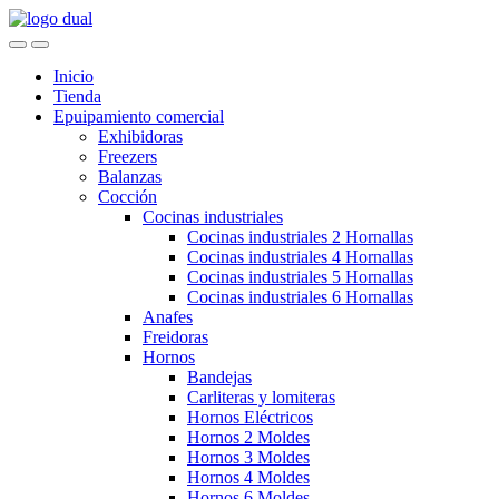
Skip
Skip
to
to
navigation
content
Inicio
Tienda
Epuipamiento comercial
Exhibidoras
Freezers
Balanzas
Cocción
Cocinas industriales
Cocinas industriales 2 Hornallas
Cocinas industriales 4 Hornallas
Cocinas industriales 5 Hornallas
Cocinas industriales 6 Hornallas
Anafes
Freidoras
Hornos
Bandejas
Carliteras y lomiteras
Hornos Eléctricos
Hornos 2 Moldes
Hornos 3 Moldes
Hornos 4 Moldes
Hornos 6 Moldes