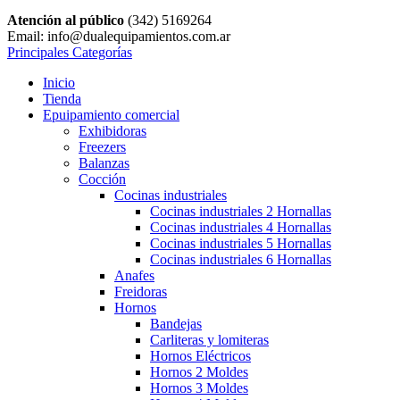
Atención al público
(342) 5169264
Email: info@dualequipamientos.com.ar
Principales Categorías
Inicio
Tienda
Epuipamiento comercial
Exhibidoras
Freezers
Balanzas
Cocción
Cocinas industriales
Cocinas industriales 2 Hornallas
Cocinas industriales 4 Hornallas
Cocinas industriales 5 Hornallas
Cocinas industriales 6 Hornallas
Anafes
Freidoras
Hornos
Bandejas
Carliteras y lomiteras
Hornos Eléctricos
Hornos 2 Moldes
Hornos 3 Moldes