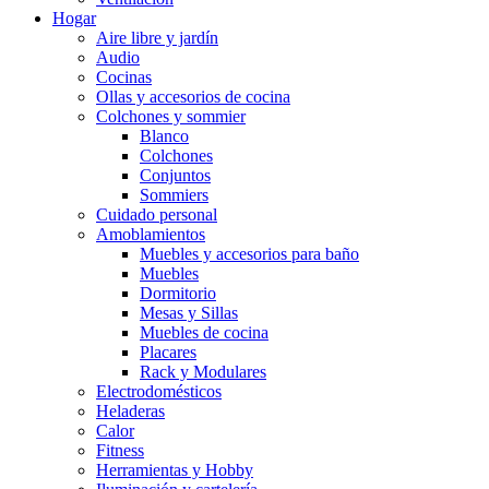
Hogar
Aire libre y jardín
Audio
Cocinas
Ollas y accesorios de cocina
Colchones y sommier
Blanco
Colchones
Conjuntos
Sommiers
Cuidado personal
Amoblamientos
Muebles y accesorios para baño
Muebles
Dormitorio
Mesas y Sillas
Muebles de cocina
Placares
Rack y Modulares
Electrodomésticos
Heladeras
Calor
Fitness
Herramientas y Hobby