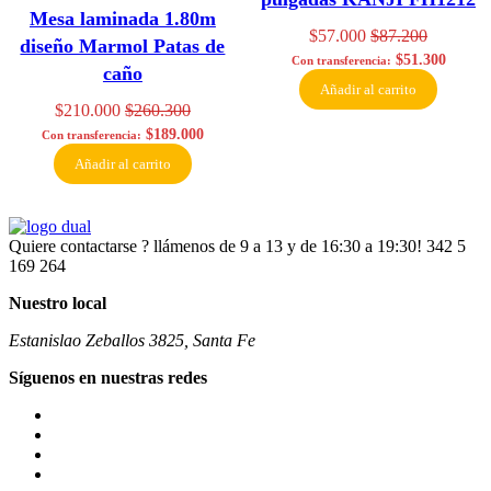
Mesa laminada 1.80m
$
57.000
$
87.200
diseño Marmol Patas de
$
51.300
Con transferencia:
caño
Añadir al carrito
$
210.000
$
260.300
$
189.000
Con transferencia:
Añadir al carrito
Quiere contactarse ? llámenos de 9 a 13 y de 16:30 a 19:30!
342 5
169 264
Nuestro local
Estanislao Zeballos 3825, Santa Fe
Síguenos en nuestras redes