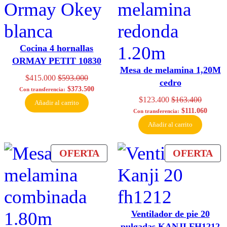
OFERTA
OF
Cocina 4 hornallas
ORMAY PETIT 10830
Mesa de melamina 1,20M
$
415.000
$
593.000
cedro
$
373.500
Con transferencia:
$
123.400
$
163.400
Añadir al carrito
$
111.060
Con transferencia:
Añadir al carrito
PRODUCTO
PR
OFERTA
OFERTA
EN
EN
OFERTA
OF
Ventilador de pie 20
pulgadas KANJI FH1212