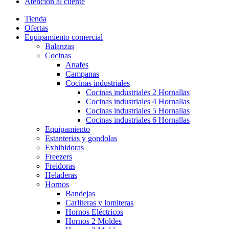
Atención al cliente
Tienda
Ofertas
Equipamiento comercial
Balanzas
Cocinas
Anafes
Campanas
Cocinas industriales
Cocinas industriales 2 Hornallas
Cocinas industriales 4 Hornallas
Cocinas industriales 5 Hornallas
Cocinas industriales 6 Hornallas
Equipamiento
Estanterias y gondolas
Exhibidoras
Freezers
Freidoras
Heladeras
Hornos
Bandejas
Carliteras y lomiteras
Hornos Eléctricos
Hornos 2 Moldes