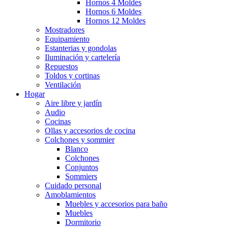
Hornos 4 Moldes
Hornos 6 Moldes
Hornos 12 Moldes
Mostradores
Equipamiento
Estanterias y gondolas
Iluminación y cartelería
Repuestos
Toldos y cortinas
Ventilación
Hogar
Aire libre y jardín
Audio
Cocinas
Ollas y accesorios de cocina
Colchones y sommier
Blanco
Colchones
Conjuntos
Sommiers
Cuidado personal
Amoblamientos
Muebles y accesorios para baño
Muebles
Dormitorio