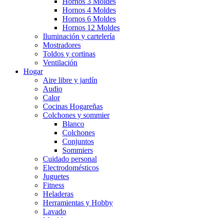
Hornos 3 Moldes
Hornos 4 Moldes
Hornos 6 Moldes
Hornos 12 Moldes
Iluminación y cartelería
Mostradores
Toldos y cortinas
Ventilación
Hogar
Aire libre y jardín
Audio
Calor
Cocinas Hogareñas
Colchones y sommier
Blanco
Colchones
Conjuntos
Sommiers
Cuidado personal
Electrodomésticos
Juguetes
Fitness
Heladeras
Herramientas y Hobby
Lavado