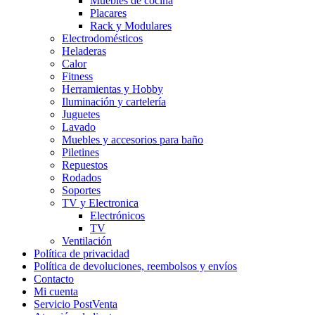
Muebles de cocina
Placares
Rack y Modulares
Electrodomésticos
Heladeras
Calor
Fitness
Herramientas y Hobby
Iluminación y cartelería
Juguetes
Lavado
Muebles y accesorios para baño
Piletines
Repuestos
Rodados
Soportes
TV y Electronica
Electrónicos
TV
Ventilación
Política de privacidad
Política de devoluciones, reembolsos y envíos
Contacto
Mi cuenta
Servicio PostVenta