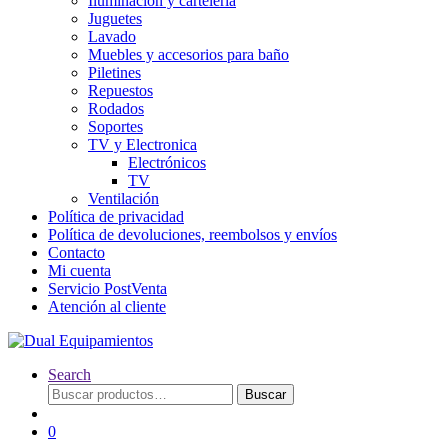
Iluminación y cartelería
Juguetes
Lavado
Muebles y accesorios para baño
Piletines
Repuestos
Rodados
Soportes
TV y Electronica
Electrónicos
TV
Ventilación
Política de privacidad
Política de devoluciones, reembolsos y envíos
Contacto
Mi cuenta
Servicio PostVenta
Atención al cliente
Search
Buscar
Buscar
por:
0