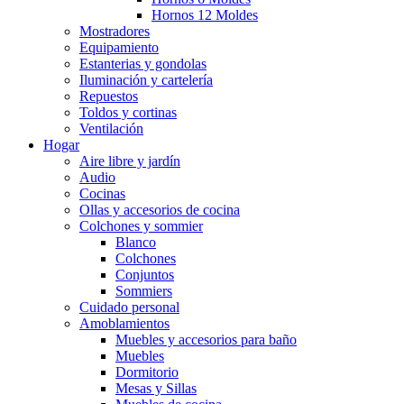
Hornos 12 Moldes
Mostradores
Equipamiento
Estanterias y gondolas
Iluminación y cartelería
Repuestos
Toldos y cortinas
Ventilación
Hogar
Aire libre y jardín
Audio
Cocinas
Ollas y accesorios de cocina
Colchones y sommier
Blanco
Colchones
Conjuntos
Sommiers
Cuidado personal
Amoblamientos
Muebles y accesorios para baño
Muebles
Dormitorio
Mesas y Sillas