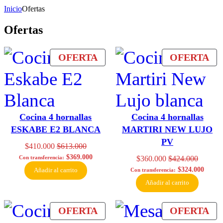
Inicio
Ofertas
Ofertas
PRODUCTO
PR
OFERTA
OFERTA
EN
EN
OFERTA
OF
Cocina 4 hornallas
Cocina 4 hornallas
ESKABE E2 BLANCA
MARTIRI NEW LUJO
PV
$
410.000
$
613.000
$
369.000
Con transferencia:
$
360.000
$
424.000
$
324.000
Añadir al carrito
Con transferencia:
Añadir al carrito
PRODUCTO
PR
OFERTA
OFERTA
EN
EN