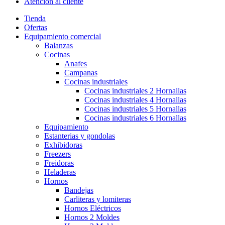
Atención al cliente
Tienda
Ofertas
Equipamiento comercial
Balanzas
Cocinas
Anafes
Campanas
Cocinas industriales
Cocinas industriales 2 Hornallas
Cocinas industriales 4 Hornallas
Cocinas industriales 5 Hornallas
Cocinas industriales 6 Hornallas
Equipamiento
Estanterias y gondolas
Exhibidoras
Freezers
Freidoras
Heladeras
Hornos
Bandejas
Carliteras y lomiteras
Hornos Eléctricos
Hornos 2 Moldes