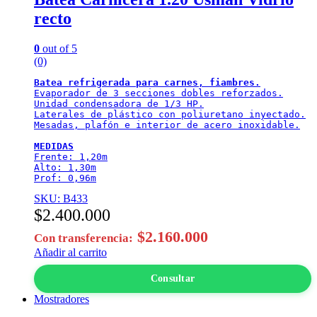
recto
0
out of 5
(0)
Batea refrigerada para carnes, fiambres.
Evaporador de 3 secciones dobles reforzados.

Unidad condensadora de 1/3 HP.

Laterales de plástico con poliuretano inyectado.

Mesadas, plafón e interior de acero inoxidable.

MEDIDAS
Frente: 1,20m

Alto: 1,30m

Prof: 0,96m
SKU: B433
$
2.400.000
$
2.160.000
Con transferencia:
Añadir al carrito
Consultar
Mostradores