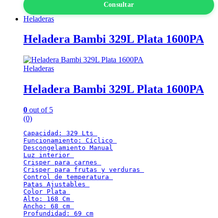
Consultar
Heladeras
Heladera Bambi 329L Plata 1600PA
Heladeras
Heladera Bambi 329L Plata 1600PA
0
out of 5
(0)
Capacidad: 329 Lts 

Funcionamiento: Cíclico 

Descongelamiento Manual

Luz interior 

Crisper para carnes 

Crisper para frutas y verduras 

Control de temperatura 

Patas Ajustables 

Color Plata 

Alto: 168 Cm 

Ancho: 68 cm 

Profundidad: 69 cm