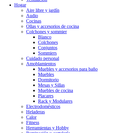
Hogar
Aire libre y jardín
Audio
Cocinas
Ollas y accesorios de cocina
Colchones y sommier
Blanco
Colchones
Conjuntos
Sommiers
Cuidado personal
Amoblamientos
Muebles y accesorios para baño
Muebles
Dormitorio
Mesas y Sillas
Muebles de cocina
Placares
Rack y Modulares
Electrodomésticos
Heladeras
Calor
Fitness
Herramientas y Hobby