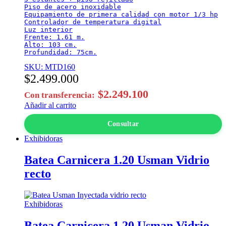
Piso de acero inoxidable

Equipamiento de primera calidad con motor 1/3 hp

Controlador de temperatura digital

Luz interior

Frente: 1.61 m.

Alto: 103 cm.

Profundidad: 75cm.
SKU: MTD160
$
2.499.000
$
2.249.100
Con transferencia:
Añadir al carrito
Consultar
Exhibidoras
Batea Carnicera 1.20 Usman Vidrio
recto
Exhibidoras
Batea Carnicera 1.20 Usman Vidrio