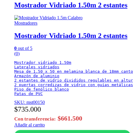
Mostrador Vidriado 1.50m 2 estantes
Mostradores
Mostrador Vidriado 1.50m 2 estantes
0
out of 5
(0)
Mostrador vidriado 1.50m

Laterales vidriados

Mesa de 1.50 x 50 en melamina blanca de 18mm canto
Armazón de aluminio

2 estantes de vidrio divididos regulables en altur
2 puertas corredizas de vidrio con guías metálicas
Piso de fenólico blanco

Patas de PVC
SKU: mst00150
$
735.000
$
661.500
Con transferencia:
Añadir al carrito