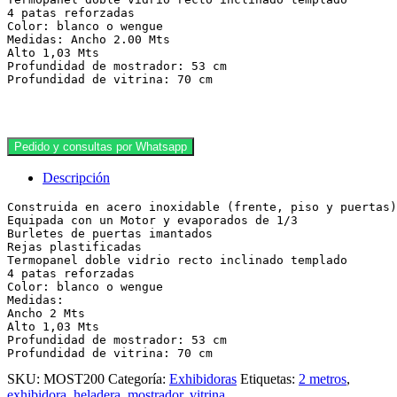
4 patas reforzadas 

Color: blanco o wengue 

Medidas: Ancho 2.00 Mts 

Alto 1,03 Mts 

Profundidad de mostrador: 53 cm 

Profundidad de vitrina: 70 cm
Pedido y consultas por Whatsapp
Descripción
Construida en acero inoxidable (frente, piso y puertas)

Equipada con un Motor y evaporados de 1/3

Burletes de puertas imantados

Rejas plastificadas

Termopanel doble vidrio recto inclinado templado

4 patas reforzadas

Color: blanco o wengue

Medidas:

Ancho 2 Mts

Alto 1,03 Mts

Profundidad de mostrador: 53 cm

Profundidad de vitrina: 70 cm
SKU:
MOST200
Categoría:
Exhibidoras
Etiquetas:
2 metros
,
exhibidora
,
heladera
,
mostrador
,
vitrina