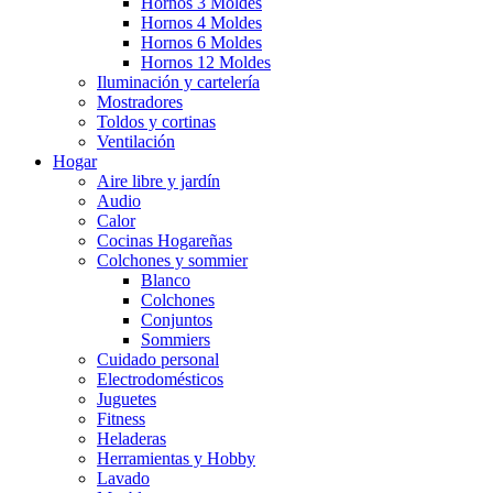
Hornos 3 Moldes
Hornos 4 Moldes
Hornos 6 Moldes
Hornos 12 Moldes
Iluminación y cartelería
Mostradores
Toldos y cortinas
Ventilación
Hogar
Aire libre y jardín
Audio
Calor
Cocinas Hogareñas
Colchones y sommier
Blanco
Colchones
Conjuntos
Sommiers
Cuidado personal
Electrodomésticos
Juguetes
Fitness
Heladeras
Herramientas y Hobby
Lavado