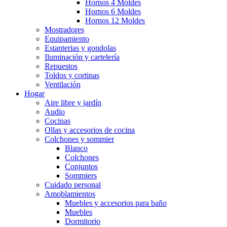
Hornos 4 Moldes
Hornos 6 Moldes
Hornos 12 Moldes
Mostradores
Equipamiento
Estanterias y gondolas
Iluminación y cartelería
Repuestos
Toldos y cortinas
Ventilación
Hogar
Aire libre y jardín
Audio
Cocinas
Ollas y accesorios de cocina
Colchones y sommier
Blanco
Colchones
Conjuntos
Sommiers
Cuidado personal
Amoblamientos
Muebles y accesorios para baño
Muebles
Dormitorio