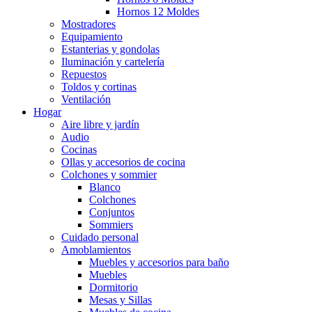
Hornos 12 Moldes
Mostradores
Equipamiento
Estanterias y gondolas
Iluminación y cartelería
Repuestos
Toldos y cortinas
Ventilación
Hogar
Aire libre y jardín
Audio
Cocinas
Ollas y accesorios de cocina
Colchones y sommier
Blanco
Colchones
Conjuntos
Sommiers
Cuidado personal
Amoblamientos
Muebles y accesorios para baño
Muebles
Dormitorio
Mesas y Sillas