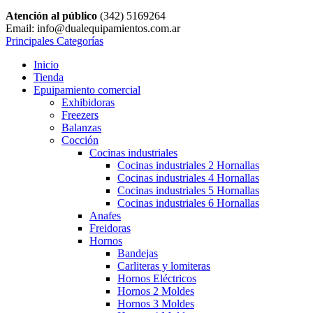
Atención al público
(342) 5169264
Email: info@dualequipamientos.com.ar
Principales Categorías
Inicio
Tienda
Epuipamiento comercial
Exhibidoras
Freezers
Balanzas
Cocción
Cocinas industriales
Cocinas industriales 2 Hornallas
Cocinas industriales 4 Hornallas
Cocinas industriales 5 Hornallas
Cocinas industriales 6 Hornallas
Anafes
Freidoras
Hornos
Bandejas
Carliteras y lomiteras
Hornos Eléctricos
Hornos 2 Moldes
Hornos 3 Moldes