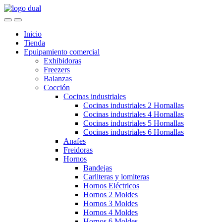
Skip
Skip
to
to
navigation
content
Inicio
Tienda
Epuipamiento comercial
Exhibidoras
Freezers
Balanzas
Cocción
Cocinas industriales
Cocinas industriales 2 Hornallas
Cocinas industriales 4 Hornallas
Cocinas industriales 5 Hornallas
Cocinas industriales 6 Hornallas
Anafes
Freidoras
Hornos
Bandejas
Carliteras y lomiteras
Hornos Eléctricos
Hornos 2 Moldes
Hornos 3 Moldes
Hornos 4 Moldes
Hornos 6 Moldes