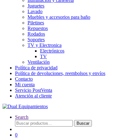
Iluminación y cartelería
Juguetes
Lavado
Muebles y accesorios para baño
Piletines
Repuestos
Rodados
Soportes
TV y Electronica
Electrónicos
TV
Ventilación
Política de privacidad
Política de devoluciones, reembolsos y envíos
Contacto
Mi cuenta
Servicio PostVenta
Atención al cliente
Search
Buscar
Buscar
por:
0