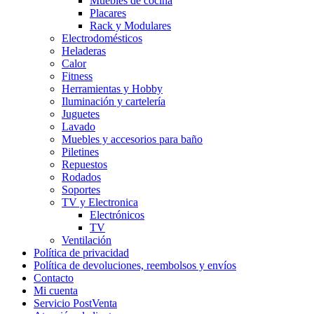
Muebles de cocina
Placares
Rack y Modulares
Electrodomésticos
Heladeras
Calor
Fitness
Herramientas y Hobby
Iluminación y cartelería
Juguetes
Lavado
Muebles y accesorios para baño
Piletines
Repuestos
Rodados
Soportes
TV y Electronica
Electrónicos
TV
Ventilación
Política de privacidad
Política de devoluciones, reembolsos y envíos
Contacto
Mi cuenta
Servicio PostVenta