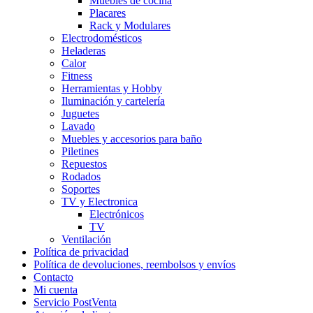
Muebles de cocina
Placares
Rack y Modulares
Electrodomésticos
Heladeras
Calor
Fitness
Herramientas y Hobby
Iluminación y cartelería
Juguetes
Lavado
Muebles y accesorios para baño
Piletines
Repuestos
Rodados
Soportes
TV y Electronica
Electrónicos
TV
Ventilación
Política de privacidad
Política de devoluciones, reembolsos y envíos
Contacto
Mi cuenta
Servicio PostVenta