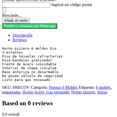
Ingresá un código postal
Buscando...
Horno
Añadir al carrito
pizzero
Pedido y consultas por Whatsapp
6
moldes
Descripción
Eco
Reviews
GE
cantidad
Horno pizzero 6 moldes Eco

3 estantes

Piso de tejuelas refractarias

Posa-bandejas gratinador

Frente de acero inoxidable

Interior de chapa cincalum

Base enteriza no desarmable

No posee válvula de seguridad 

Listo para gas envasado
SKU:
H6ECOV
Categoría:
Hornos 6 Moldes
Etiquetas:
6 moldes
,
empanadas
,
Horno Acero; Gas envasado
,
Horno pizzero
,
pizzas
Based on 0 reviews
0.0
overall