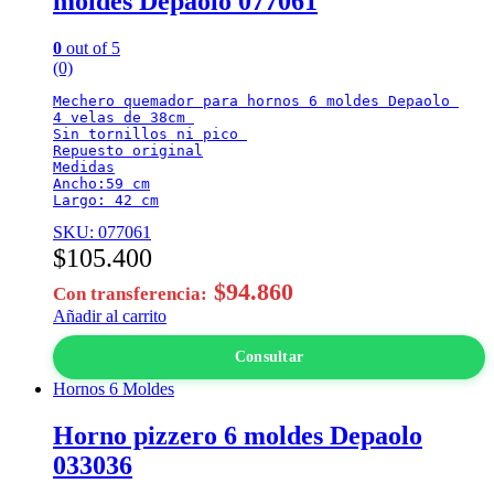
moldes Depaolo 077061
0
out of 5
(0)
Mechero quemador para hornos 6 moldes Depaolo 

4 velas de 38cm 

Sin tornillos ni pico 

Repuesto original

Medidas

Ancho:59 cm

Largo: 42 cm
SKU: 077061
$
105.400
$
94.860
Con transferencia:
Añadir al carrito
Consultar
Hornos 6 Moldes
Horno pizzero 6 moldes Depaolo
033036