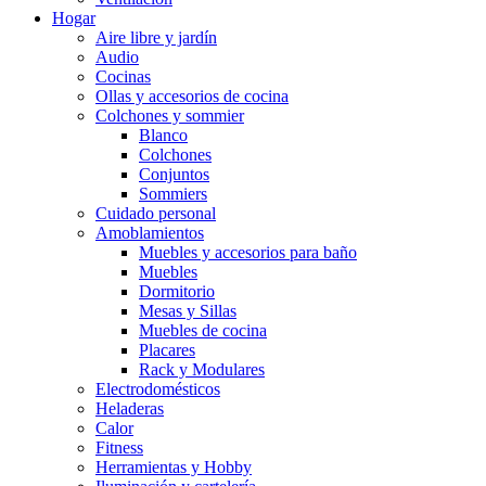
Hogar
Aire libre y jardín
Audio
Cocinas
Ollas y accesorios de cocina
Colchones y sommier
Blanco
Colchones
Conjuntos
Sommiers
Cuidado personal
Amoblamientos
Muebles y accesorios para baño
Muebles
Dormitorio
Mesas y Sillas
Muebles de cocina
Placares
Rack y Modulares
Electrodomésticos
Heladeras
Calor
Fitness
Herramientas y Hobby