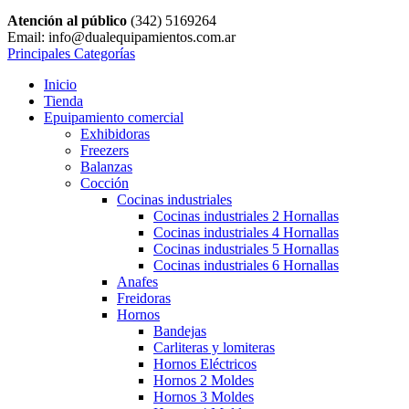
Atención al público
(342) 5169264
Email: info@dualequipamientos.com.ar
Principales Categorías
Inicio
Tienda
Epuipamiento comercial
Exhibidoras
Freezers
Balanzas
Cocción
Cocinas industriales
Cocinas industriales 2 Hornallas
Cocinas industriales 4 Hornallas
Cocinas industriales 5 Hornallas
Cocinas industriales 6 Hornallas
Anafes
Freidoras
Hornos
Bandejas
Carliteras y lomiteras
Hornos Eléctricos
Hornos 2 Moldes
Hornos 3 Moldes