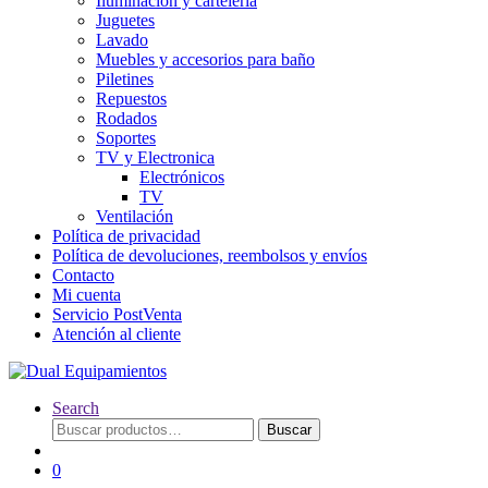
Iluminación y cartelería
Juguetes
Lavado
Muebles y accesorios para baño
Piletines
Repuestos
Rodados
Soportes
TV y Electronica
Electrónicos
TV
Ventilación
Política de privacidad
Política de devoluciones, reembolsos y envíos
Contacto
Mi cuenta
Servicio PostVenta
Atención al cliente
Search
Buscar
Buscar
por:
0