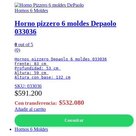
Hornos 6 Moldes
Horno pizzero 6 moldes Depaolo
033036
0
out of 5
(0)
Hornos pizzero Depaolo 6 moldes 033036

Frente: 83 cm 

Profundidad: 53 cm 

Altura: 59 cm 

Altura con base: 132 cm
SKU: 033036
$
591.200
$
532.080
Con transferencia:
Añadir al carrito
Consultar
Hornos 6 Moldes