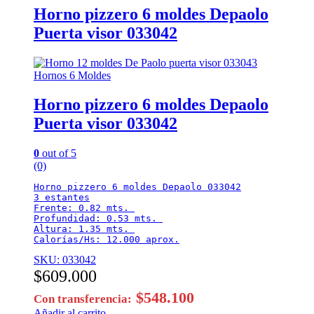
Horno pizzero 6 moldes Depaolo
Puerta visor 033042
Hornos 6 Moldes
Horno pizzero 6 moldes Depaolo
Puerta visor 033042
0
out of 5
(0)
Horno pizzero 6 moldes Depaolo 033042

3 estantes

Frente: 0.82 mts. 

Profundidad: 0.53 mts. 

Altura: 1.35 mts. 

Calorías/Hs: 12.000 aprox.
SKU: 033042
$
609.000
$
548.100
Con transferencia:
Añadir al carrito