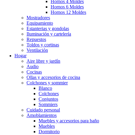
Hornos 4 Moldes
Hornos 6 Moldes
Hornos 12 Moldes
Mostradores
Equipamiento
Estanterias y gondolas
Iluminación y cartelería
Repuestos
Toldos y cortinas
Ventilación
Hogar
Aire libre y jardín
Audio
Cocinas
Ollas y accesorios de cocina
Colchones y sommier
Blanco
Colchones
Conjuntos
Sommiers
Cuidado personal
Amoblamientos
Muebles y accesorios para baño
Muebles
Dormitorio