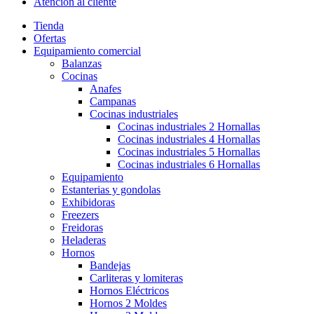
Atención al cliente
Tienda
Ofertas
Equipamiento comercial
Balanzas
Cocinas
Anafes
Campanas
Cocinas industriales
Cocinas industriales 2 Hornallas
Cocinas industriales 4 Hornallas
Cocinas industriales 5 Hornallas
Cocinas industriales 6 Hornallas
Equipamiento
Estanterias y gondolas
Exhibidoras
Freezers
Freidoras
Heladeras
Hornos
Bandejas
Carliteras y lomiteras
Hornos Eléctricos
Hornos 2 Moldes