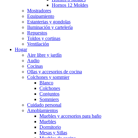
Hornos 12 Moldes
Mostradores
Equipamiento
Estanterias y gondolas
Iluminación y cartelería
Repuestos
Toldos y cortinas
Ventilación
Hogar
Aire libre y jardín
Audio
Cocinas
Ollas y accesorios de cocina
Colchones y sommier
Blanco
Colchones
Conjuntos
Sommiers
Cuidado personal
Amoblamientos
Muebles y accesorios para baño
Muebles
Dormitorio
Mesas y Sillas