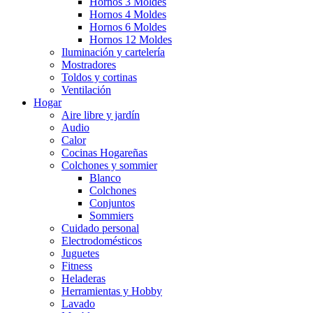
Hornos 3 Moldes
Hornos 4 Moldes
Hornos 6 Moldes
Hornos 12 Moldes
Iluminación y cartelería
Mostradores
Toldos y cortinas
Ventilación
Hogar
Aire libre y jardín
Audio
Calor
Cocinas Hogareñas
Colchones y sommier
Blanco
Colchones
Conjuntos
Sommiers
Cuidado personal
Electrodomésticos
Juguetes
Fitness
Heladeras
Herramientas y Hobby
Lavado