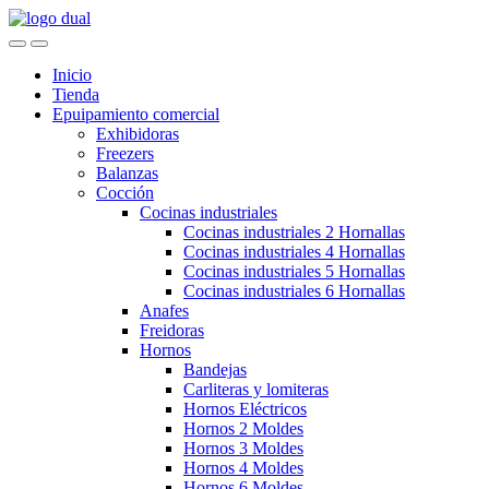
Skip
Skip
to
to
navigation
content
Inicio
Tienda
Epuipamiento comercial
Exhibidoras
Freezers
Balanzas
Cocción
Cocinas industriales
Cocinas industriales 2 Hornallas
Cocinas industriales 4 Hornallas
Cocinas industriales 5 Hornallas
Cocinas industriales 6 Hornallas
Anafes
Freidoras
Hornos
Bandejas
Carliteras y lomiteras
Hornos Eléctricos
Hornos 2 Moldes
Hornos 3 Moldes
Hornos 4 Moldes
Hornos 6 Moldes