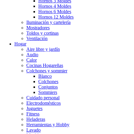
Hornos 3 Moldes
Hornos 4 Moldes
Hornos 6 Moldes
Hornos 12 Moldes
Iluminación y cartelería
Mostradores
Toldos y cortinas
Ventilación
Hogar
Aire libre y jardín
Audio
Calor
Cocinas Hogareñas
Colchones y sommier
Blanco
Colchones
Conjuntos
Sommiers
Cuidado personal
Electrodomésticos
Juguetes
Fitness
Heladeras
Herramientas y Hobby
Lavado