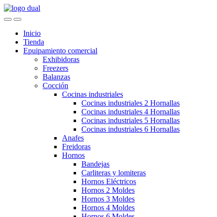
Skip
Skip
to
to
navigation
content
Inicio
Tienda
Epuipamiento comercial
Exhibidoras
Freezers
Balanzas
Cocción
Cocinas industriales
Cocinas industriales 2 Hornallas
Cocinas industriales 4 Hornallas
Cocinas industriales 5 Hornallas
Cocinas industriales 6 Hornallas
Anafes
Freidoras
Hornos
Bandejas
Carliteras y lomiteras
Hornos Eléctricos
Hornos 2 Moldes
Hornos 3 Moldes
Hornos 4 Moldes
Hornos 6 Moldes