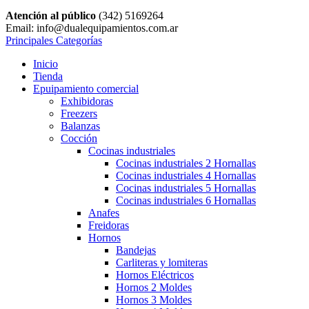
Atención al público
(342) 5169264
Email: info@dualequipamientos.com.ar
Principales Categorías
Inicio
Tienda
Epuipamiento comercial
Exhibidoras
Freezers
Balanzas
Cocción
Cocinas industriales
Cocinas industriales 2 Hornallas
Cocinas industriales 4 Hornallas
Cocinas industriales 5 Hornallas
Cocinas industriales 6 Hornallas
Anafes
Freidoras
Hornos
Bandejas
Carliteras y lomiteras
Hornos Eléctricos
Hornos 2 Moldes
Hornos 3 Moldes