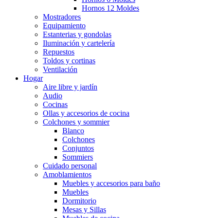
Hornos 12 Moldes
Mostradores
Equipamiento
Estanterias y gondolas
Iluminación y cartelería
Repuestos
Toldos y cortinas
Ventilación
Hogar
Aire libre y jardín
Audio
Cocinas
Ollas y accesorios de cocina
Colchones y sommier
Blanco
Colchones
Conjuntos
Sommiers
Cuidado personal
Amoblamientos
Muebles y accesorios para baño
Muebles
Dormitorio
Mesas y Sillas