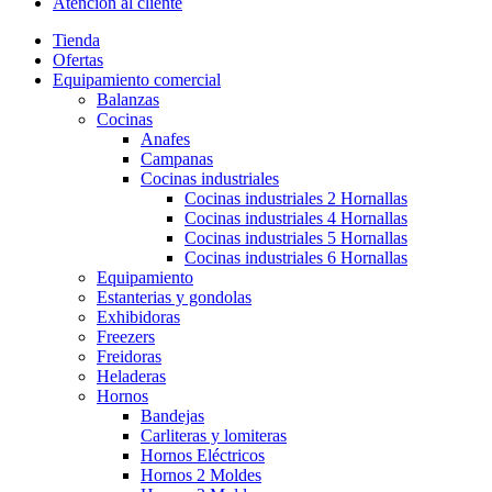
Atención al cliente
Tienda
Ofertas
Equipamiento comercial
Balanzas
Cocinas
Anafes
Campanas
Cocinas industriales
Cocinas industriales 2 Hornallas
Cocinas industriales 4 Hornallas
Cocinas industriales 5 Hornallas
Cocinas industriales 6 Hornallas
Equipamiento
Estanterias y gondolas
Exhibidoras
Freezers
Freidoras
Heladeras
Hornos
Bandejas
Carliteras y lomiteras
Hornos Eléctricos
Hornos 2 Moldes