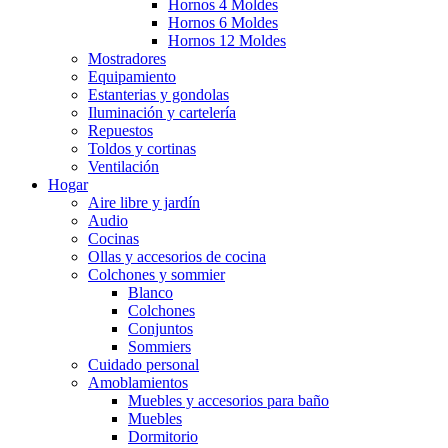
Hornos 4 Moldes
Hornos 6 Moldes
Hornos 12 Moldes
Mostradores
Equipamiento
Estanterias y gondolas
Iluminación y cartelería
Repuestos
Toldos y cortinas
Ventilación
Hogar
Aire libre y jardín
Audio
Cocinas
Ollas y accesorios de cocina
Colchones y sommier
Blanco
Colchones
Conjuntos
Sommiers
Cuidado personal
Amoblamientos
Muebles y accesorios para baño
Muebles
Dormitorio