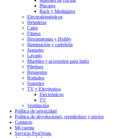
Muebles de cocina
Placares
Rack y Modulares
Electrodomésticos
Heladeras
Calor
Fitness
Herramientas y Hobby
Iluminación y cartelería
Juguetes
Lavado
Muebles y accesorios para baño
Piletines
Repuestos
Rodados
Soportes
TV y Electronica
Electrónicos
TV
Ventilación
Política de privacidad
Política de devoluciones, reembolsos y envíos
Contacto
Mi cuenta
Servicio PostVenta