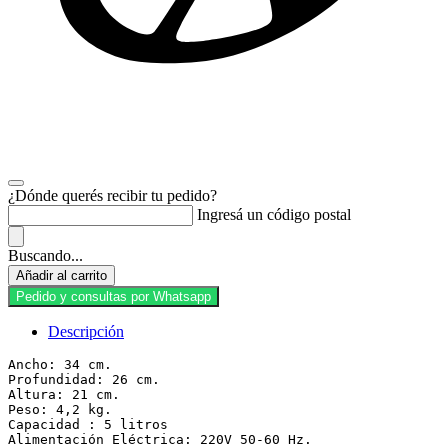
¿Dónde querés recibir tu pedido?
Ingresá un código postal
Buscando...
Panchera
Añadir al carrito
simple
Pedido y consultas por Whatsapp
Roa
cantidad
Descripción
Ancho: 34 cm.

Profundidad: 26 cm.

Altura: 21 cm.

Peso: 4,2 kg.

Capacidad : 5 litros

Alimentación Eléctrica: 220V 50-60 Hz.
