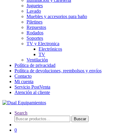
Iluminación y cartelería
Juguetes
Lavado
Muebles y accesorios para baño
Piletines
Repuestos
Rodados
Soportes
TV y Electronica
Electrónicos
TV
Ventilación
Política de privacidad
Política de devoluciones, reembolsos y envíos
Contacto
Mi cuenta
Servicio PostVenta
Atención al cliente
Search
Buscar
Buscar
por:
0