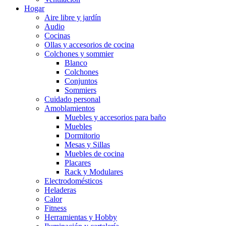
Hogar
Aire libre y jardín
Audio
Cocinas
Ollas y accesorios de cocina
Colchones y sommier
Blanco
Colchones
Conjuntos
Sommiers
Cuidado personal
Amoblamientos
Muebles y accesorios para baño
Muebles
Dormitorio
Mesas y Sillas
Muebles de cocina
Placares
Rack y Modulares
Electrodomésticos
Heladeras
Calor
Fitness
Herramientas y Hobby