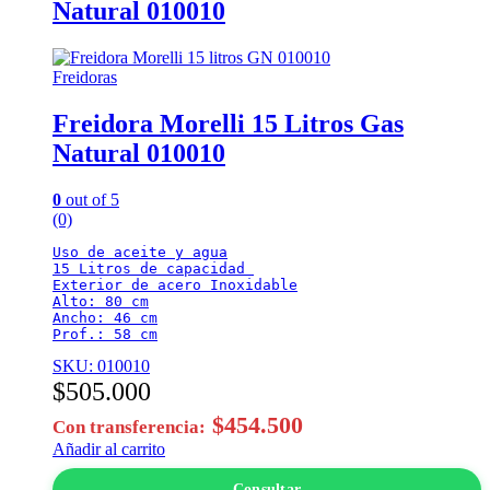
Natural 010010
Freidoras
Freidora Morelli 15 Litros Gas
Natural 010010
0
out of 5
(0)
Uso de aceite y agua

15 Litros de capacidad 

Exterior de acero Inoxidable

Alto: 80 cm

Ancho: 46 cm

Prof.: 58 cm
SKU: 010010
$
505.000
$
454.500
Con transferencia:
Añadir al carrito
Consultar