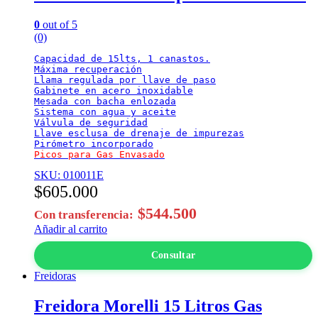
0
out of 5
(0)
Capacidad de 15lts, 1 canastos.

Máxima recuperación

Llama regulada por llave de paso

Gabinete en acero inoxidable

Mesada con bacha enlozada

Sistema con agua y aceite

Válvula de seguridad

Llave esclusa de drenaje de impurezas

Picos para Gas Envasado
SKU: 010011E
$
605.000
$
544.500
Con transferencia:
Añadir al carrito
Consultar
Freidoras
Freidora Morelli 15 Litros Gas